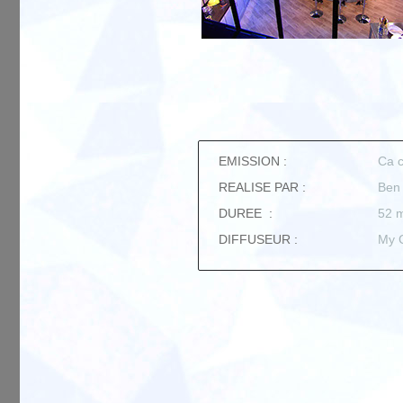
EMISSION :
Ca c
REALISE PAR :
Ben
DUREE :
52 
DIFFUSEUR :
My C