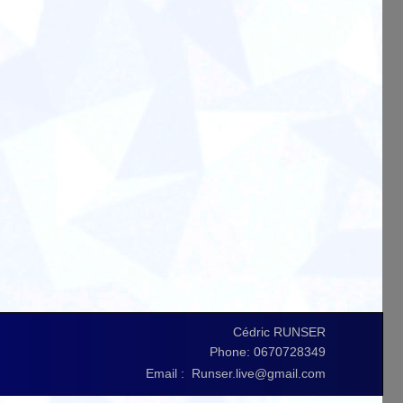
Cédric RUNSER
Phone: 0670728349
Email : Runser.live@gmail.com